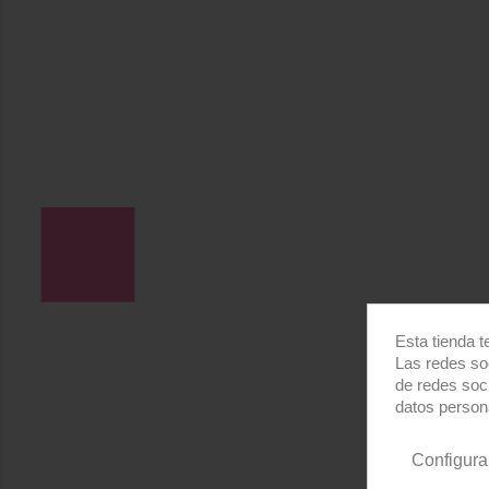
Esta tienda t
Las redes soc
de redes soc
datos person
Configura