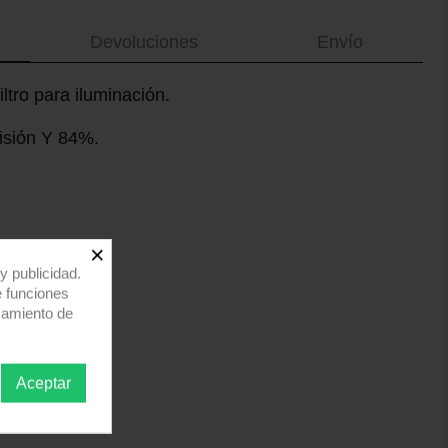
Devoluciones
Envío
filtro para iluminación.
misión Y 84%.
×
y publicidad.
e funciones
samiento de
Aceptar