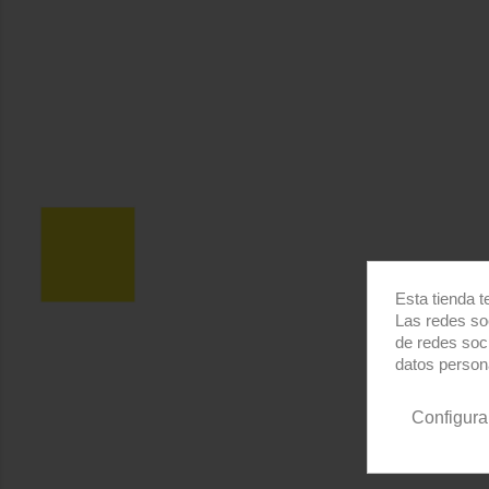
Esta tienda t
Las redes soc
de redes soc
datos person
Configura