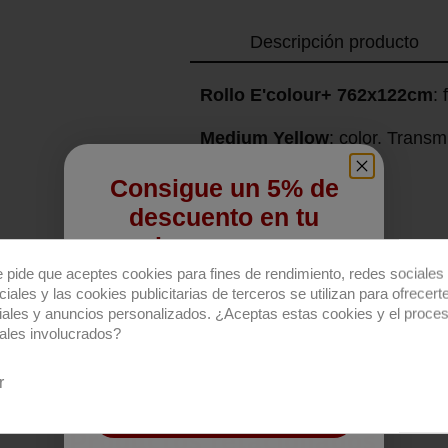
Descripción producto
Rollo E'colour+ 762x122cm
: 
Medium Yellow
: color. Trans
Consigue un 5% de
descuento en tu
primera compra
e pide que aceptes cookies para fines de rendimiento, redes sociales 
Regístrate para recibir el descuento.
iales y las cookies publicitarias de terceros se utilizan para ofrecert
iales y anuncios personalizados. ¿Aceptas estas cookies y el proce
Email
ales involucrados?
r
QUIERO REGISTRARME
Productos relacionados