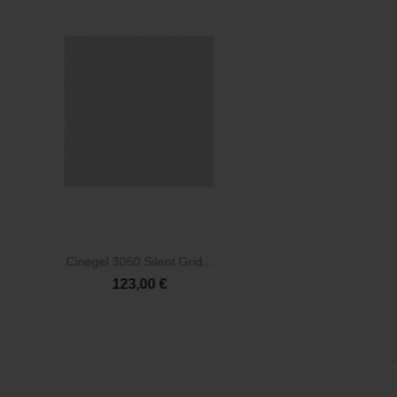


Vista rápida
Vista rá
Cinegel 3060 Silent Grid...
Cinefoil 1524x30
123,00 €
52,50 €