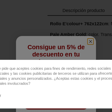
Descripción producto
Rollo E'colour+ 762x122cm
: 
Pale Amber Gold
: color. Tra
Consigue un 5% de
descuento en tu
primera compra
e pide que aceptes cookies para fines de rendimiento, redes sociales 
Regístrate para recibir el descuento.
iales y las cookies publicitarias de terceros se utilizan para ofrecert
iales y anuncios personalizados. ¿Aceptas estas cookies y el proce
Email
ales involucrados?
r
QUIERO REGISTRARME
Productos relacionados