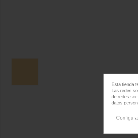
Esta tienda t
Las redes soc
de redes soc
datos person
Configura