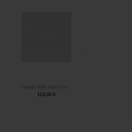


Vista rápida
Vista rá
Cinegel 3060 Silent Grid...
Cinefoil 1524x30
123,00 €
52,50 €