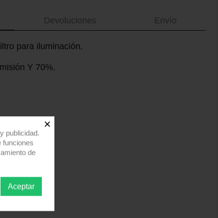
Devoluciones
Envío
filtro para iluminación.
nsmisión Y 70%.
×
y publicidad.
e funciones
samiento de
Aceptar