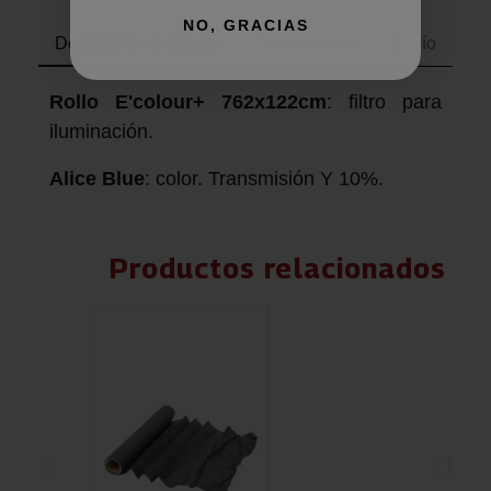
NO, GRACIAS
Descripción producto
Devoluciones
Envío
Rollo E'colour+ 762x122cm
: filtro para
iluminación.
Alice Blue
: color. Transmisión Y 10%.
Productos relacionados