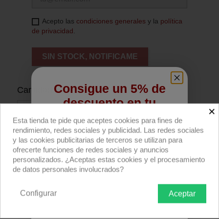
Acepto las
condiciones generales
y la
política
de privacidad
.
SIN STOCK, NOTIFICAME
Consigue un 5% de
Cantidad
descuento en tu
×
primera compra
Esta tienda te pide que aceptes cookies para fines de
rendimiento, redes sociales y publicidad. Las redes sociales
Regístrate para recibir el descuento.
y las cookies publicitarias de terceros se utilizan para
Añadir al carrito
ofrecerte funciones de redes sociales y anuncios
Email
personalizados. ¿Aceptas estas cookies y el procesamiento
de datos personales involucrados?
Compra ahora
Configurar
Aceptar
Rollo filtro Rosco E-colour+ E197 Alice Blue
QUIERO REGISTRARME
762x122cm.