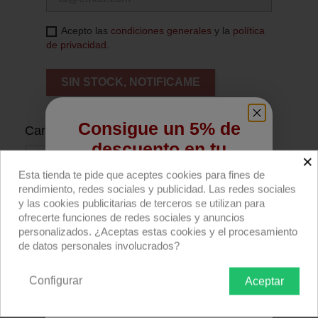
Acepto las
condiciones generales
y la
política
de privacidad
.
SIN STOCK, NOTIFICAME
Consigue un 5% de
Cantidad
descuento en tu
×
primera compra
Esta tienda te pide que aceptes cookies para fines de
rendimiento, redes sociales y publicidad. Las redes sociales
Regístrate para recibir el descuento.
y las cookies publicitarias de terceros se utilizan para
Añadir al carrito
ofrecerte funciones de redes sociales y anuncios
Email
personalizados. ¿Aceptas estas cookies y el procesamiento
de datos personales involucrados?
Compra ahora
Configurar
Aceptar
Rollo filtro Rosco E-colour+ E008 Dark Salmon
QUIERO REGISTRARME
762x122cm.