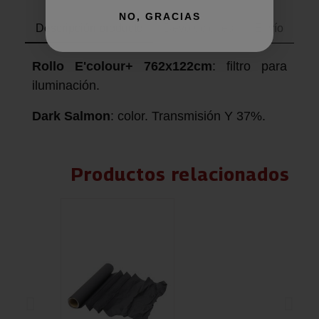
NO, GRACIAS
Descripción producto
Devoluciones
Envío
Rollo E'colour+ 762x122cm
: filtro para
iluminación.
Dark Salmon
: color. Transmisión Y 37%.
Productos relacionados