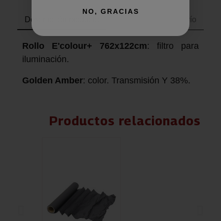
NO, GRACIAS
Descripción producto
Devoluciones
Envío
Rollo E'colour+ 762x122cm
: filtro para
iluminación.
Golden Amber
: color. Transmisión Y 38%.
Productos relacionados