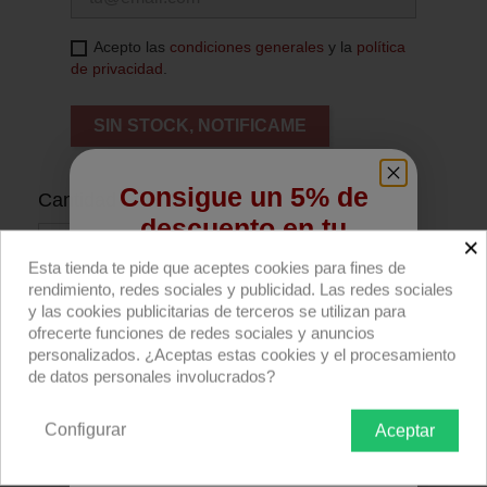
Acepto las
condiciones generales
y la
política
de privacidad
.
SIN STOCK, NOTIFICAME
Consigue un 5% de
Cantidad
descuento en tu
×
primera compra
Esta tienda te pide que aceptes cookies para fines de
rendimiento, redes sociales y publicidad. Las redes sociales
Regístrate para recibir el descuento.
y las cookies publicitarias de terceros se utilizan para
Añadir al carrito
ofrecerte funciones de redes sociales y anuncios
Email
personalizados. ¿Aceptas estas cookies y el procesamiento
de datos personales involucrados?
Compra ahora
Configurar
Aceptar
Rollo filtro Rosco E-colour+ E134 Golden
QUIERO REGISTRARME
Amber 762x122cm.