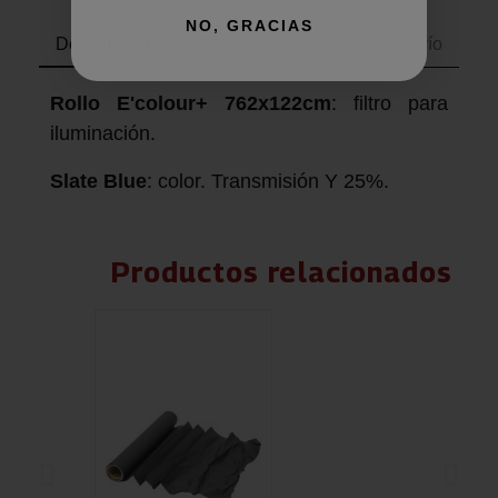
NO, GRACIAS
Descripción producto
Devoluciones
Envío
Rollo E'colour+ 762x122cm
: filtro para
iluminación.
Slate Blue
: color. Transmisión Y 25%.
Productos relacionados