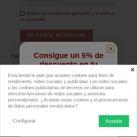
Acepto las
condiciones generales
y la
política
de privacidad
.
SIN STOCK, NOTIFICAME
Consigue un 5% de
Cantidad
descuento en tu
×
primera compra
Esta tienda te pide que aceptes cookies para fines de
rendimiento, redes sociales y publicidad. Las redes sociales
Regístrate para recibir el descuento.
y las cookies publicitarias de terceros se utilizan para
Añadir al carrito
ofrecerte funciones de redes sociales y anuncios
Email
personalizados. ¿Aceptas estas cookies y el procesamiento
de datos personales involucrados?
Compra ahora
Configurar
Aceptar
Rollo filtro Rosco E-colour+ E161 Slate Blue
QUIERO REGISTRARME
762x122cm.