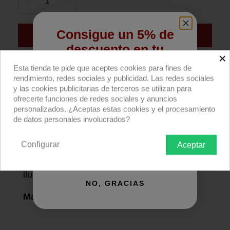
Consigue un 5% de
Añadir al carrito
descuento en tu
×
primera compra
Compra ahora
Esta tienda te pide que aceptes cookies para fines de
rendimiento, redes sociales y publicidad. Las redes sociales
Regístrate para recibir el descuento.
y las cookies publicitarias de terceros se utilizan para
Rollo filtro Rosco E-colour+ E113 Magenta
ofrecerte funciones de redes sociales y anuncios
Email
762x122cm.
personalizados. ¿Aceptas estas cookies y el procesamiento
de datos personales involucrados?
Descripción producto
Devoluciones
Envío
Configurar
Aceptar
QUIERO REGISTRARME
Rollo E'colour+ 762x122cm
: filtro para
iluminación.
NO, GRACIAS
Magenta
: color. Transmisión Y 11%.