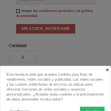
Acepto las
condiciones generales
y la
política
de privacidad
.
SIN STOCK, NOTIFICAME
Cantidad
×
Añadir al carrito
Esta tienda te pide que aceptes cookies para fines de
rendimiento, redes sociales y publicidad. Las redes sociales
y las cookies publicitarias de terceros se utilizan para
Compra ahora
ofrecerte funciones de redes sociales y anuncios
personalizados. ¿Aceptas estas cookies y el procesamiento
de datos personales involucrados?
Rollo filtro Rosco E-colour+ E252 1/8 White
Diffusion 762x122cm.