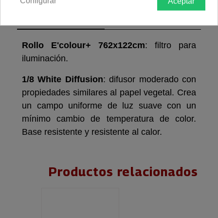
Configurar
Aceptar
Descripción producto
Devoluciones
Envío
Rollo E'colour+ 762x122cm
: filtro para
iluminación.
1/8 White Diffusion
: difusor moderado con
propiedades similares al papel vegetal. Crea
un campo uniforme de luz suave con un
mínimo cambio de temperatura de color.
Base resistente y resistente al calor.
Productos relacionados