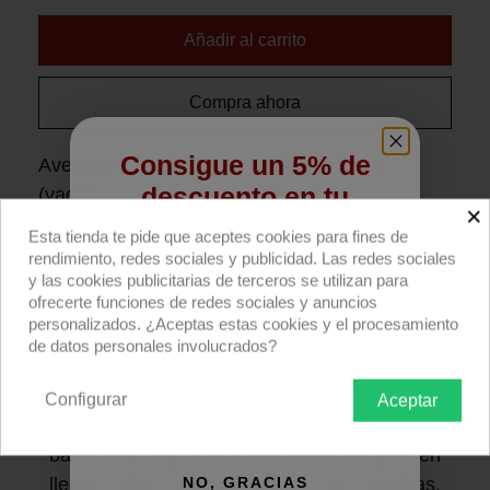
Añadir al carrito
Compra ahora
Consigue un 5% de
Avenger G100, saco de arena para 6kg
descuento en tu
(vacío).
×
primera compra
Esta tienda te pide que aceptes cookies para fines de
Descripción producto
Devoluciones
Envío
rendimiento, redes sociales y publicidad. Las redes sociales
Regístrate para recibir el descuento.
y las cookies publicitarias de terceros se utilizan para
ofrecerte funciones de redes sociales y anuncios
Saco de arena 6kg para lastre (vacío).
Email
personalizados. ¿Aceptas estas cookies y el procesamiento
Hecho con textil negro plastificado por
de datos personales involucrados?
dentro; lleva cincha gruesa de nylon para
transporte y dos bandoleras cerradas con
Configurar
Aceptar
QUIERO REGISTRARME
doble velcro, siendo la capacidad de cada
bandolera 3kg. Las bandoleras se pueden
NO, GRACIAS
llenar de tierra, arena o piedras.