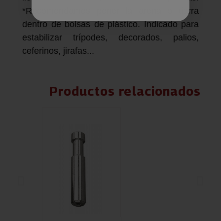
*Recomendamos poner la arena o tierra
dentro de bolsas de plástico. Indicado para
estabilizar trípodes, decorados, palios,
ceferinos, jirafas...
Productos relacionados