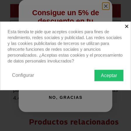
Añadir al carrito
Consigue un 5% de
descuento en tu
×
Compra ahora
primera compra
Esta tienda te pide que aceptes cookies para fines de
rendimiento, redes sociales y publicidad. Las redes sociales
Regístrate para recibir el descuento.
y las cookies publicitarias de terceros se utilizan para
Escala grises 4x19cm de D·Rodaje.
ofrecerte funciones de redes sociales y anuncios
Email
personalizados. ¿Aceptas estas cookies y el procesamiento
Descripción producto
Devoluciones
Envío
de datos personales involucrados?
Cuña con escala de 20 grises de
Configurar
Aceptar
QUIERO REGISTRARME
contraste 80:1
; impreso con serigrafía en
papel con superficie semi mate. Medidas
NO, GRACIAS
4.45x19.05cm y grosor 0.2mm.
Productos relacionados