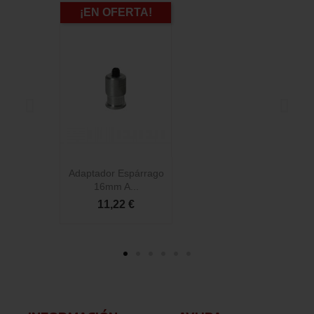
¡EN OFERTA!
Adaptador Espárrago
A
16mm A...
11,22 €