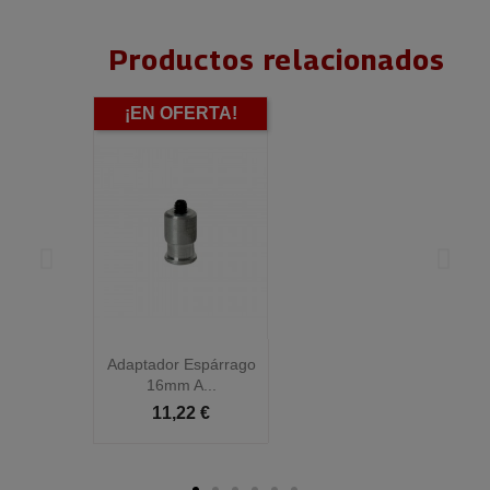
Productos relacionados
¡EN OFERTA!
Adaptador Espárrago
A
16mm A...
11,22 €