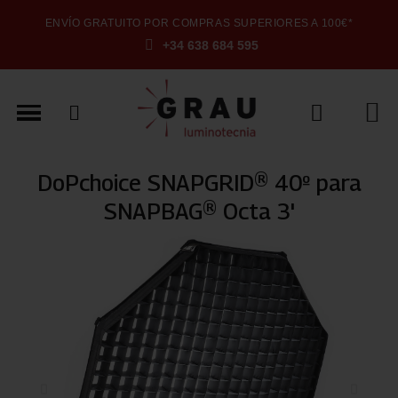
ENVÍO GRATUITO POR COMPRAS SUPERIORES A 100€*
+34 638 684 595
DoPchoice SNAPGRID® 40º para
SNAPBAG® Octa 3'