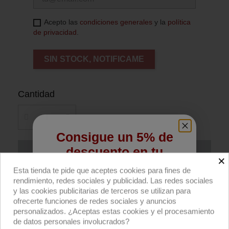
Acepto las
condiciones generales
y la
política
de privacidad
.
SIN STOCK, NOTIFICAME
Cantidad
Consigue un 5% de
descuento en tu
Añadir al carrito
×
primera compra
Esta tienda te pide que aceptes cookies para fines de
rendimiento, redes sociales y publicidad. Las redes sociales
Compra ahora
Regístrate para recibir el descuento.
y las cookies publicitarias de terceros se utilizan para
ofrecerte funciones de redes sociales y anuncios
Email
SNAPGRID® 40° para SNAPBAG® Octa 3
personalizados. ¿Aceptas estas cookies y el procesamiento
de datos personales involucrados?
(90cm) de DoPchoice.