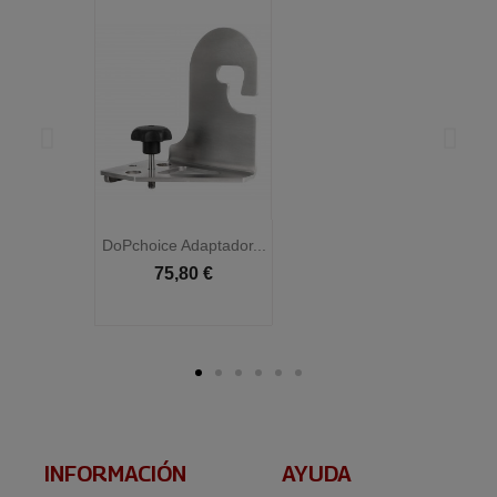
DoPchoice Adaptador...
D
75,80 €
INFORMACIÓN​
AYUDA