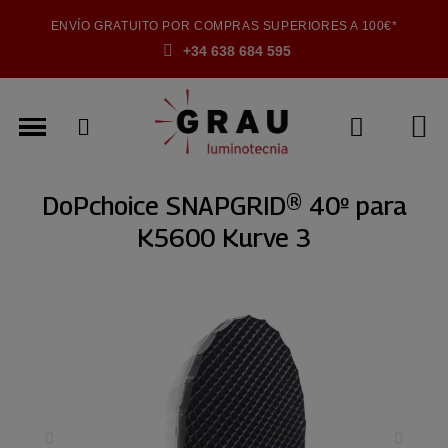
ENVÍO GRATUITO POR COMPRAS SUPERIORES A 100€*
+34 638 684 595
DoPchoice SNAPGRID® 40º para
K5600 Kurve 3