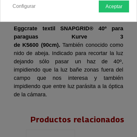
Configurar
Aceptar
Descripción producto
Devoluciones
Envío
Eggcrate textil SNAPGRID® 40º para
paraguas Kurve 3
de
K5600
(90cm).
También conocido como
nido de abeja. Indicado para recortar la luz
dejando sólo pasar un haz de 40º,
impidiendo que la luz bañe zonas fuera del
campo que nos interesa y también
impidiendo que entre luz parásita a la óptica
de la cámara.
Productos relacionados