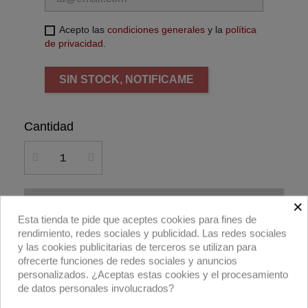
Acepto las
condiciones generales
y la
política
de privacidad
.
SIN STOCK, NOTIFICAME
Cantidad
×
Añadir al carrito
Esta tienda te pide que aceptes cookies para fines de
rendimiento, redes sociales y publicidad. Las redes sociales
Compra ahora
y las cookies publicitarias de terceros se utilizan para
ofrecerte funciones de redes sociales y anuncios
personalizados. ¿Aceptas estas cookies y el procesamiento
SNAPGRID® 40° de DoPchoice para Kurve 3
de datos personales involucrados?
(90cm) de K5600.