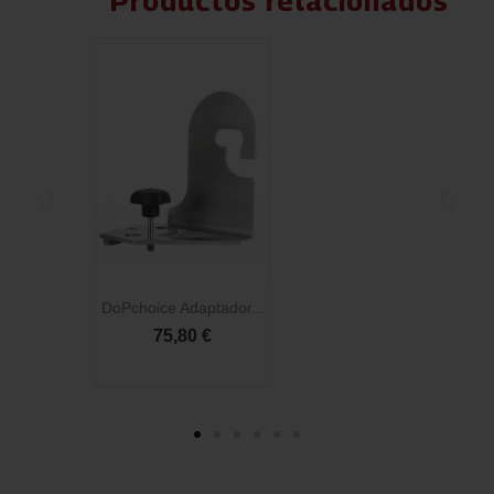
Productos relacionados
DoPchoice Adaptador...
D
75,80 €