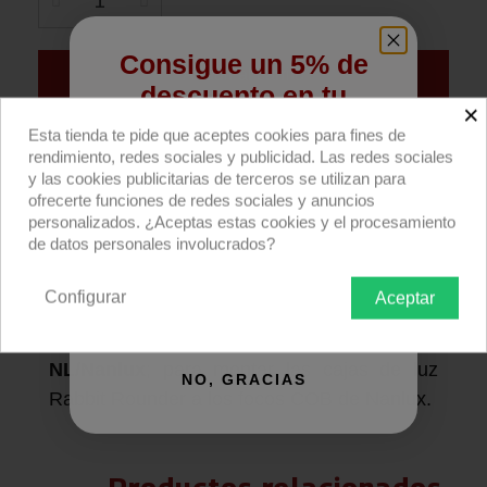
Consigue un 5% de
Añadir al carrito
descuento en tu
×
primera compra
Esta tienda te pide que aceptes cookies para fines de
Compra ahora
rendimiento, redes sociales y publicidad. Las redes sociales
Regístrate para recibir el descuento.
y las cookies publicitarias de terceros se utilizan para
RABBIT-ROUNDER® para Nanlux
ofrecerte funciones de redes sociales y anuncios
Email
personalizados. ¿Aceptas estas cookies y el procesamiento
de DoPchoice.
de datos personales involucrados?
Descripción producto
Devoluciones
Envío
Configurar
Aceptar
QUIERO REGISTRARME
Adaptador Rabbit Rounder a sistema
NL/Nanlux
; para montar las cajas de luz
NO, GRACIAS
Rabbit Rounder a los focos COB de Nanlux.