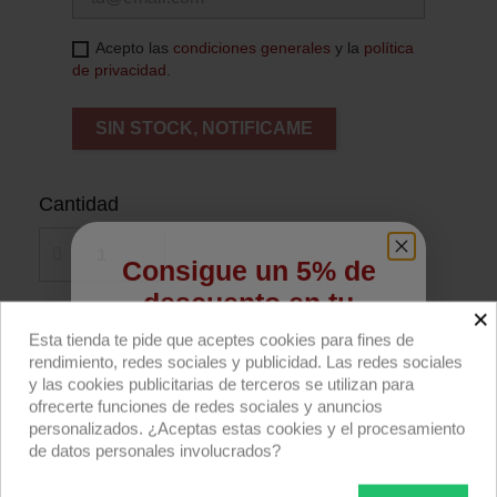
Acepto las
condiciones generales
y la
política
de privacidad
.
SIN STOCK, NOTIFICAME
Cantidad
Consigue un 5% de
descuento en tu
×
primera compra
Añadir al carrito
Esta tienda te pide que aceptes cookies para fines de
rendimiento, redes sociales y publicidad. Las redes sociales
Regístrate para recibir el descuento.
y las cookies publicitarias de terceros se utilizan para
Compra ahora
ofrecerte funciones de redes sociales y anuncios
Email
personalizados. ¿Aceptas estas cookies y el procesamiento
de datos personales involucrados?
SNAPGRID® 40º para cajas de luz 135x180cm
de DoPchoice.