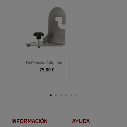
DoPchoice Adaptador...
D
75,80 €
INFORMACIÓN​
AYUDA