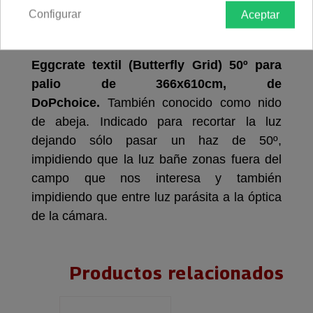
Configurar
Aceptar
Descripción producto
Devoluciones
Envío
Eggcrate textil (Butterfly Grid) 50º para
palio de 366x610cm, de
DoPchoice.
También conocido como nido
de abeja. Indicado para recortar la luz
dejando sólo pasar un haz de 50º,
impidiendo que la luz bañe zonas fuera del
campo que nos interesa y también
impidiendo que entre luz parásita a la óptica
de la cámara.
Productos relacionados