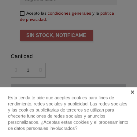
Acepto las
condiciones generales
y la
política
de privacidad
.
SIN STOCK, NOTIFICAME
Cantidad
×
Añadir al carrito
Esta tienda te pide que aceptes cookies para fines de
rendimiento, redes sociales y publicidad. Las redes sociales
Compra ahora
y las cookies publicitarias de terceros se utilizan para
ofrecerte funciones de redes sociales y anuncios
personalizados. ¿Aceptas estas cookies y el procesamiento
Eggcrate textil (Butterfly Grid) 50º para palio
de datos personales involucrados?
366x610cm de DoPchoice.