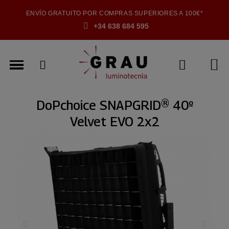
ENVÍO GRATUITO POR COMPRAS SUPERIORES A 100€*
+34 638 684 595
DoPchoice SNAPGRID® 40º
Velvet EVO 2x2