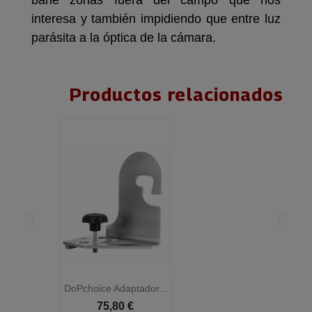
bañe zonas fuera del campo que nos
interesa y también impidiendo que entre luz
parásita a la óptica de la cámara.
Productos relacionados
DoPchoice Adaptador...
D
75,80 €