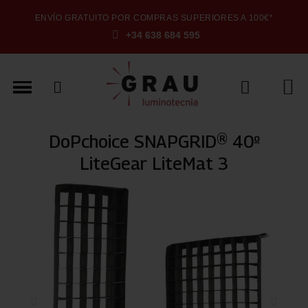
ENVÍO GRATUITO POR COMPRAS SUPERIORES A 100€*
+34 638 684 595
DoPchoice SNAPGRID® 40º
LiteGear LiteMat 3