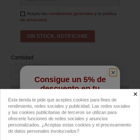
Acepto las
condiciones generales
y la
política
de privacidad
.
SIN STOCK, NOTIFICAME
Cantidad
Consigue un 5% de
descuento en tu
×
Añadir al carrito
primera compra
Esta tienda te pide que aceptes cookies para fines de
rendimiento, redes sociales y publicidad. Las redes sociales
Compra ahora
Regístrate para recibir el descuento.
y las cookies publicitarias de terceros se utilizan para
ofrecerte funciones de redes sociales y anuncios
Email
personalizados. ¿Aceptas estas cookies y el procesamiento
SNAPGRID® 40º de DoPchoice para paneles
de datos personales involucrados?
LiteMat 3 de LiteGear.