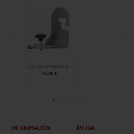
DoPchoice Adaptador...
D
75,80 €
INFORMACIÓN​
AYUDA