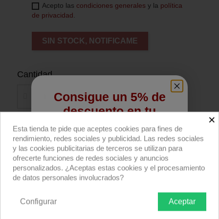
Acepto las
condiciones generales
y la
política
de privacidad
.
SIN STOCK, NOTIFICAME
Cantidad
Consigue un 5% de
descuento en tu
×
primera compra
Esta tienda te pide que aceptes cookies para fines de
Añadir al carrito
rendimiento, redes sociales y publicidad. Las redes sociales
Regístrate para recibir el descuento.
y las cookies publicitarias de terceros se utilizan para
Compra ahora
ofrecerte funciones de redes sociales y anuncios
Email
personalizados. ¿Aceptas estas cookies y el procesamiento
de datos personales involucrados?
Caja de luz 50x70cm con eggcrate para el
Nova P300c de Aputure.
Configurar
Aceptar
QUIERO REGISTRARME