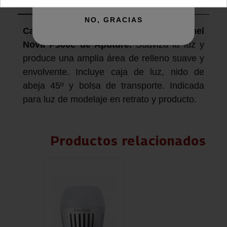
Descripción producto
Devoluciones
Envío
NO, GRACIAS
Caja de luz de 50x70cm para el panel
Nova P300c de Aputure.
Suaviza la luz y
produce una amplia área de relleno suave y
envolvente. Incluye caja de luz, nido de
abeja 45º y bolsa de transporte. Indicada
para luz de modelaje en retrato y producto.
Productos relacionados