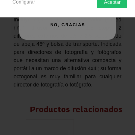
Configurar
Aceptar
frontal.
QUIERO REGISTRARME
Incluye caja de luz, aro adaptador (speed
NO, GRACIAS
ring), difusor interno de 1.5 stops, 2
difusores externos de 1.5 y 2.5 stops, nido
de abeja 45º y bolsa de transporte. Indicada
para directores de fotografía y fotógrafos
que necesitan una alternativa compacta y
portátil a un marco de difusión 4x4'; su forma
octogonal es muy familiar para cualquier
director de fotografía o fotógrafo.
Productos relacionados