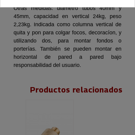
Alturas: máxima 270cm, mínima 150cm.
Otras medidas: diámetro tubos 40mm y
45mm, capacidad en vertical 24kg, peso
2,23kg. Indicada como columna vertical de
quita y pon para colgar focos, decoracíon, y
utilizando dos, para montar fondos o
porterías. También se pueden montar en
horizontal de pared a pared bajo
responsabilidad del usuario.
Productos relacionados