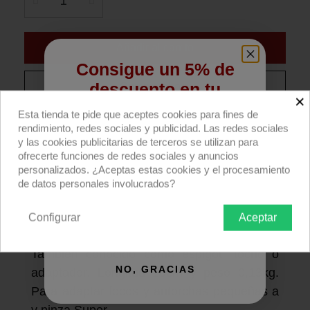
Añadir al carrito
Consigue un 5% de
descuento en tu
Compra ahora
×
primera compra
Esta tienda te pide que aceptes cookies para fines de
Avenger E600, adaptador espárrago 16mm a
rendimiento, redes sociales y publicidad. Las redes sociales
Regístrate para recibir el descuento.
y las cookies publicitarias de terceros se utilizan para
espárrago hexagonal.
ofrecerte funciones de redes sociales y anuncios
Email
personalizados. ¿Aceptas estas cookies y el procesamiento
Descripción producto
Devoluciones
Envío
de datos personales involucrados?
Espárrago de 16mm a espárrago
Configurar
Aceptar
QUIERO REGISTRARME
hexagonal para pinza Super; de aluminio.
También conocido como espigot, tocho o
NO, GRACIAS
adaptador. Longitud 10cm y peso 0,13kg.
Para adaptar focos y antorchas pequeñas a