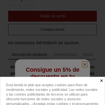
Añadir al carrito
Compra ahora
Kit conectores INFINIBAR de Aputure.
Descripción producto
Devoluciones
Envío
Kit conectores INFINIBAR de Aputure
Consigue un 5% de
para formar distintas formas
descuento en tu
×
geométricas
,
compatible con los modelos
primera compra
Esta tienda te pide que aceptes cookies para fines de
INFINIBAR PB3, PB6 y PB12.
Incluye 1
rendimiento, redes sociales y publicidad. Las redes sociales
conector plano 3 vías, 1 plano 4 vías, 1
Regístrate para recibir el descuento.
y las cookies publicitarias de terceros se utilizan para
plano 6 vías, 3 conectores 120º planos para
ofrecerte funciones de redes sociales y anuncios
Email
personalizados. ¿Aceptas estas cookies y el procesamiento