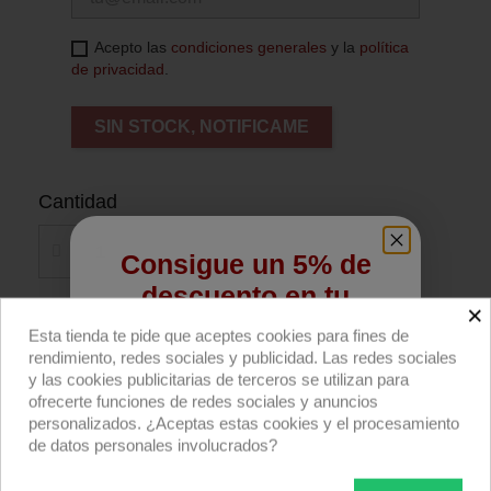
Acepto las
condiciones generales
y la
política
de privacidad
.
SIN STOCK, NOTIFICAME
Cantidad
Consigue un 5% de
descuento en tu
×
primera compra
Añadir al carrito
Esta tienda te pide que aceptes cookies para fines de
rendimiento, redes sociales y publicidad. Las redes sociales
Regístrate para recibir el descuento.
y las cookies publicitarias de terceros se utilizan para
Compra ahora
ofrecerte funciones de redes sociales y anuncios
Email
personalizados. ¿Aceptas estas cookies y el procesamiento
de datos personales involucrados?
Seda china negra para palio 183x183cm (6x6'),
de Daylight.