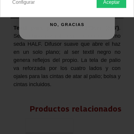
Configurar
Aceptar
QUIERO REGISTRARME
Descripción producto
Devoluciones
Envío
NO, GRACIAS
Textil para palio de 183x183cm (6x6')
.
Seda china natural negra; conocida como
seda HALF. Difusor suave que abre el haz
en un solo plano; al ser textil negro no
genera reflejos del propio. La tela de palio
va reforzada por los cuatro lados y con
ojales para las cintas de atar al palio; bolsa y
cintas incluidos.
Productos relacionados