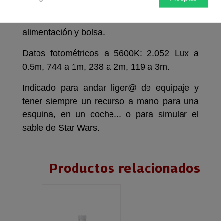
mango desmontable, anillo para colgar,
cable de alimentación, fuente de
alimentación y bolsa.
Datos fotométricos a 5600K: 2.052 Lux a
0.5m, 744 a 1m, 238 a 2m, 119 a 3m.
Indicado para andar liger@ de equipaje y
tener siempre un recurso a mano para una
esquina, en un coche... o para simular el
sable de Star Wars.
Productos relacionados