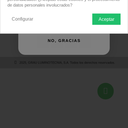
de datos personales involucrados?
Calle de Huelva, 12
08940 Cornellà de Llobregat (Barcelona)
Configurar
Aceptar
QUIERO REGISTRARME
Telf.: +34 933 257 611
NO, GRACIAS
2025, GRAU LUMINOTECNIA, S.A. Todos los derechos reservados.