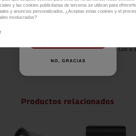
Regístrate para recibir el descuento.
iales y las cookies publicitarias de terceros se utilizan para ofrecert
Spot 18º: 32.410 Lux a 3
iales y anuncios personalizados. ¿Aceptas estas cookies y el proce
Email
Flood 45º: 14.470 Lux a 
ales involucrados?
Datos fotométricos con
r
Spot 18º: 224.200 Lux a 
QUIERO REGISTRARME
Flood 45º: 89.200 Lux a 
NO, GRACIAS
Productos relacionados