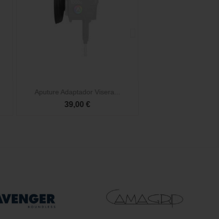


Vista rápida
Vista 
.
Aputure Adaptador Visera XT52
Aputure Acc
160,00 €
74,00