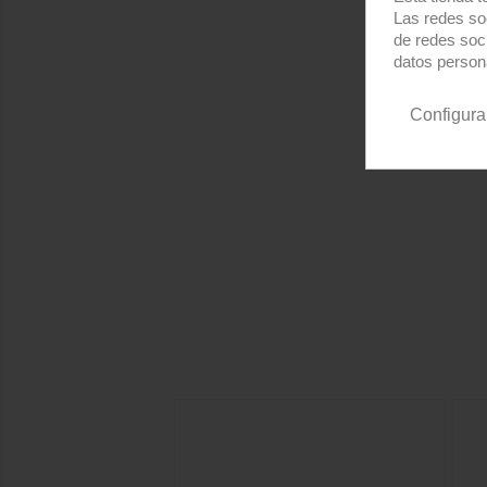
Las redes soc
de redes soc
datos person
Configura