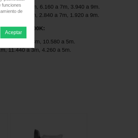
e funciones
m, 12.090 a 5m, 6.160 a 7m, 3.940 a 9m.
samiento de
3m, 5.590 a 5m, 2.840 a 7m, 1.920 a 9m.
 el CS15 a 5600K:
Aceptar
1m, 29.300 a 3m, 10.580 a 5m.
1m, 11.440 a 3m, 4.260 a 5m.