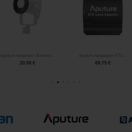


Vista rápida
Vista rápida
Aputure Adaptador ETC...
Aputure Adaptador Visera..
69,75 €
39,00 €