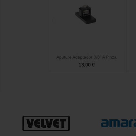


Vista rápida
Vista rápida
Adaptador 3/8" A Pinza
Aputure Adaptador Bowens...
13,00 €
20,00 €