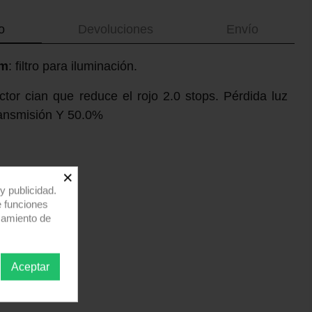
o
Devoluciones
Envío
cm
: filtro para iluminación.
ector cian que reduce el rojo 2.0 stops. Pérdida luz
Transmisión Y 50.0%
×
y publicidad.
e funciones
samiento de
Aceptar