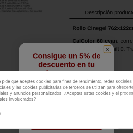
Descripción product
Rollo Cinegel 762x122
CalColor 60 cyan
: corr
1.0 stop. Mired shift 0. 
Consigue un 5% de
descuento en tu
primera compra
e pide que aceptes cookies para fines de rendimiento, redes sociales 
Regístrate para recibir el descuento.
iales y las cookies publicitarias de terceros se utilizan para ofrecert
iales y anuncios personalizados. ¿Aceptas estas cookies y el proce
Email
ales involucrados?
r
QUIERO REGISTRARME