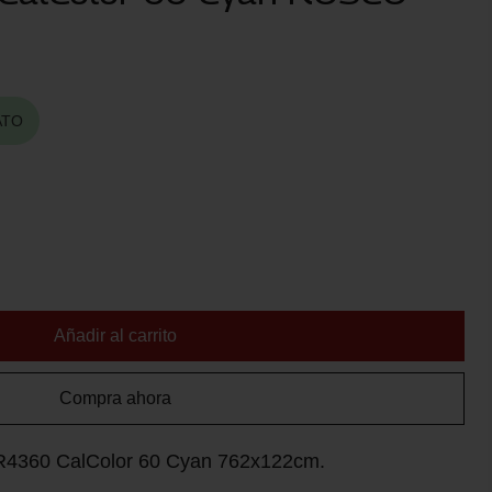
ATO
Añadir al carrito
Compra ahora
l R4360 CalColor 60 Cyan 762x122cm.