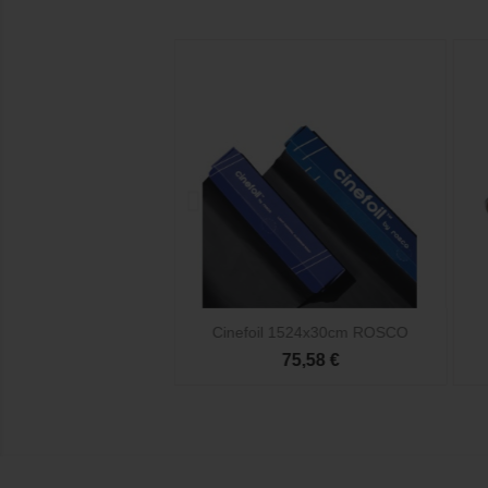

Vista rápida
Vista rápida
 1524x30cm ROSCO
Cinefoil 1524x30cm ROSCO
52,50 €
75,58 €