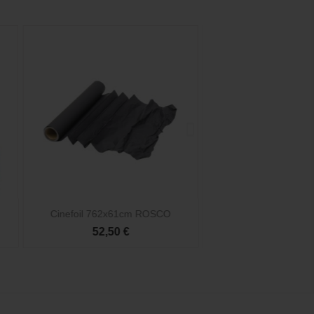


Vista rápida
Vista rá
Cinefoil 762x61cm ROSCO
Cinegel 3060 Silent
52,50 €
123,00 €