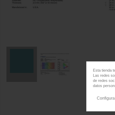
Esta tienda t
Las redes soc
de redes soc
datos person
Configura