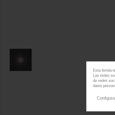
Esta tienda t
Las redes soc
de redes soc
datos person
Configura