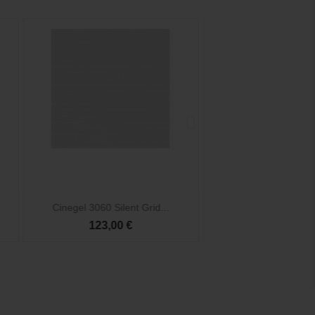


Vista rápida
Vista rá
Cinegel 3060 Silent Grid...
Cinefoil 1524x30
123,00 €
52,50 €