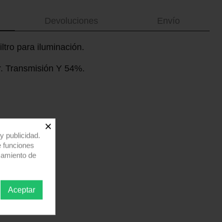
Devoluciones
Envío
filtro para iluminación.
or. Transmisión Y 54%.
×
y publicidad.
e funciones
samiento de
Aceptar