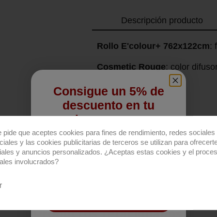
Descripción producto
Rollo E'colour+ 762x122cm
: 
Cosmetic Rouge
: color difus
Consigue un 5% de
descuento en tu
primera compra
e pide que aceptes cookies para fines de rendimiento, redes sociales 
Regístrate para recibir el descuento.
iales y las cookies publicitarias de terceros se utilizan para ofrecert
iales y anuncios personalizados. ¿Aceptas estas cookies y el proce
Email
ales involucrados?
r
QUIERO REGISTRARME
Productos relacionados